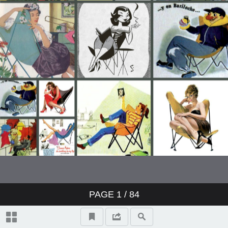
PAGE
1
/ 84